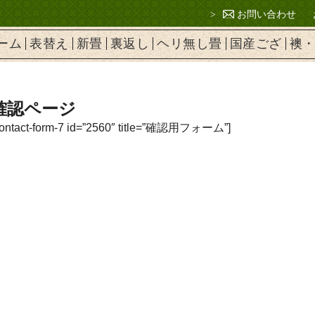
お問い合わせ
ーム
表替え
新畳
裏返し
ヘリ無し畳
国産ござ
襖
確認ページ
contact-form-7 id=”2560″ title=”確認用フォーム”]